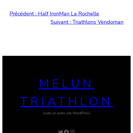
Précédent :
Half IronMan La Rochelle
Suivant :
Triathlons Vendoman
MELUN
TRIATHLON
Juste un autre site WordPress
Twitter
Facebook
Instagram