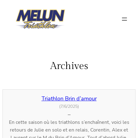
Aller
au
contenu
Archives
Triathlon Brin d’amour
(7/6/2025)
–
En cette saison où les triathlons s’enchaînent, voici les
retours de Julie en solo et en relais, Corentin, Alex et
Laurent sur le M du Brin d’Amour. Tout d’abord Julie,