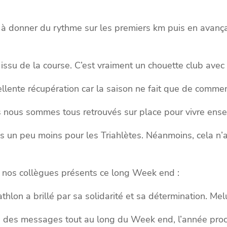
as à donner du rythme sur les premiers km puis en avança
l issu de la course. C’est vraiment un chouette club avec
llente récupération car la saison ne fait que de commenc
us nous sommes tous retrouvés sur place pour vivre en
is un peu moins pour les Triahlètes. Néanmoins, cela n’
 nos collègues présents ce long Week end :
athlon a brillé par sa solidarité et sa détermination. Me
 vu des messages tout au long du Week end, l’année pro