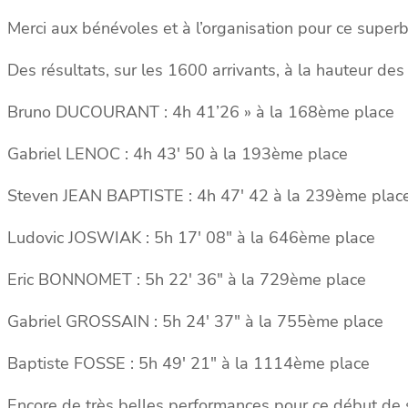
Merci aux bénévoles et à l’organisation pour ce super
Des résultats, sur les 1600 arrivants, à la hauteur d
Bruno DUCOURANT : 4h 41’26 » à la 168ème place
Gabriel LENOC : 4h 43′ 50 à la 193ème place
Steven JEAN BAPTISTE : 4h 47′ 42 à la 239ème plac
Ludovic JOSWIAK : 5h 17′ 08″ à la 646ème place
Eric BONNOMET : 5h 22′ 36″ à la 729ème place
Gabriel GROSSAIN : 5h 24′ 37″ à la 755ème place
Baptiste FOSSE : 5h 49′ 21″ à la 1114ème place
Encore de très belles performances pour ce début de sa