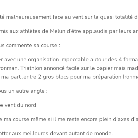
enté malheureusement face au vent sur la quasi totalité 
rmis aux athlètes de
Melun d’être applaudis par leurs am
us commente sa course :
er avec une organisation impeccable autour des 4 form
Ironman. Triathlon annoncé facile sur le papier mais ma
r ma part ,entre 2 gros blocs pour ma préparation Ironm
s un autre angle :
ce vent du nord.
 de ma course même si il me reste encore plein d’axes d
frotter aux meilleures devant autant de monde.