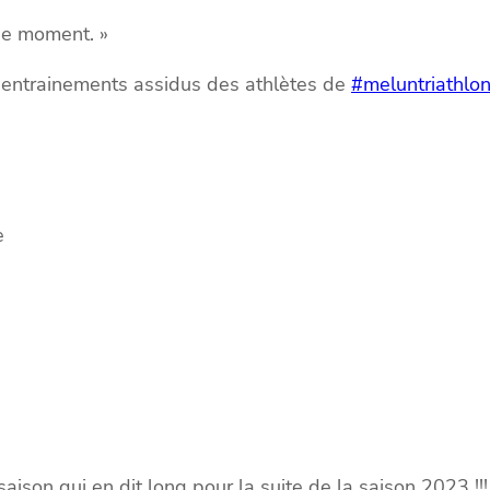
be moment. »
es entrainements assidus des athlètes de
#meluntriathlo
e
ison qui en dit long pour la suite de la saison 2023 !!